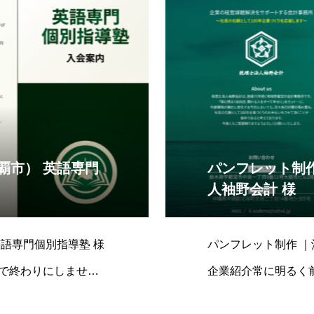
覇市） 英語専門
パンフレット制作
人袖野会計 様
語専門個別指導塾 様
パンフレット制作 
で終わりにしません
企業紹介常に明るく
0年の老舗な