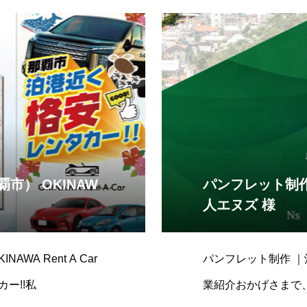
市） OKINAW
パンフレット制作
人エヌズ 様
A Rent A Car
パンフレット制作 
ー!!私
業紹介おかげさまで