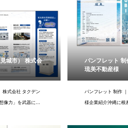
豊見城市） 株式会
パンフレット 制
琉美不動産様
 株式会社 タクデン
パンフレット 制作 
想像力」を武器に電
様企業紹介沖縄に根
縄県全域の不