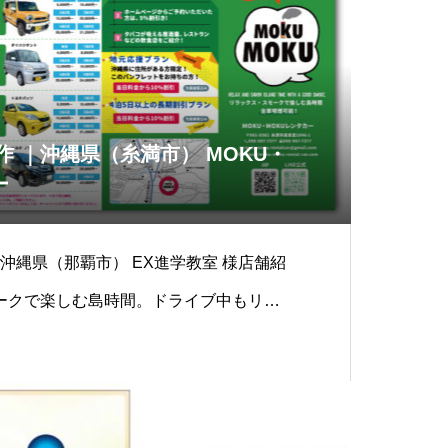
作 ｜沖縄県（糸満市） MOKU・
ー
｜沖縄県（那覇市） EX進学教室 様店舗紹
ークで楽しむ島時間。ドライブ中もリラ