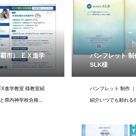
那覇市） ＥＸ進学
パンフレット 制
SLK様
EX進学教室 様教室紹
パンフレット 制作 
導と県内神学校合格の
紹介いつでも頼れる
をご提案、株