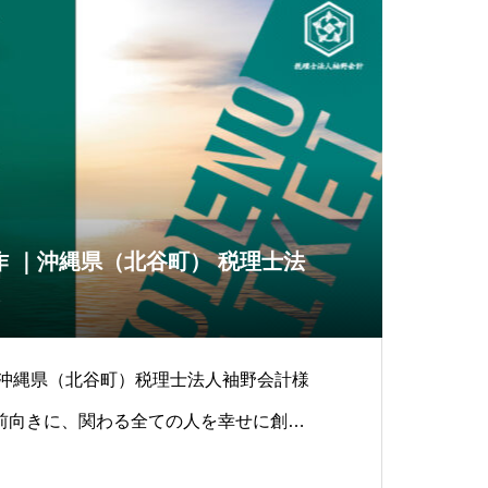
 ｜沖縄県（北谷町） 税理士法
｜沖縄県（北谷町）税理士法人袖野会計様
前向きに、関わる全ての人を幸せに創業7