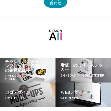
合わせ
チラシ・ポスター・パ
看板・のぼり・ステッ
ンフレット・名刺など
カー
の各種紙媒体
SIGNBOAD / NOBORI /STICKER
FLYER / POSTER / PAMPHLET /
OTHER
ロゴデザイン
WEBデザイン
LOGO DESIGN
WEB DESIGN