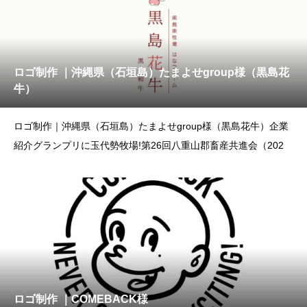
ロゴ制作 ｜沖縄県（石垣島）たまよせgroup様（黒島花
牛）
ロゴ制作｜沖縄県（石垣島）たまよせgroup様（黒島花牛）企業
紹介グランプリに玉代勢牧場!第26回八重山郡畜産共進会（202
ロゴ制作 ｜COMEBACK様