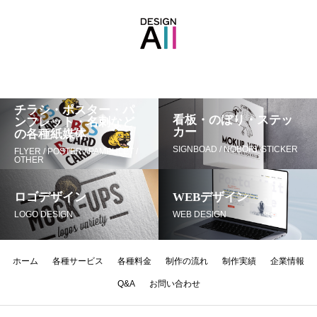
チラシ・ポスター・パ
看板・のぼり・ステッ
ンフレット・名刺など
カー
の各種紙媒体
SIGNBOAD / NOBORI /STICKER
FLYER / POSTER / PAMPHLET /
OTHER
ロゴデザイン
WEBデザイン
LOGO DESIGN
WEB DESIGN
ホーム
各種サービス
各種料金
制作の流れ
制作実績
企業情報
Q&A
お問い合わせ