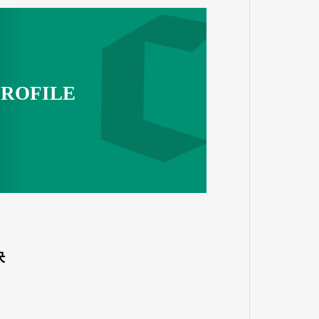
ROFILE
決