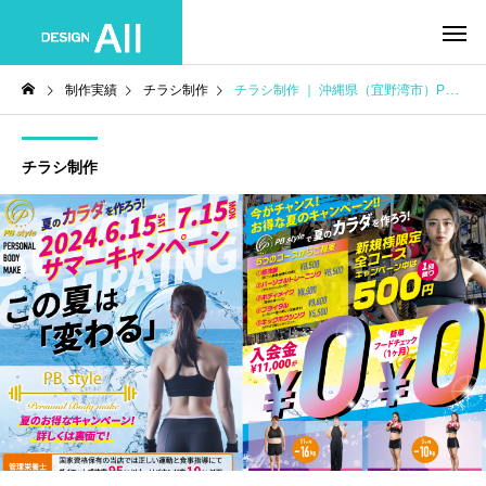
制作実績
チラシ制作
チラシ制作 ｜ 沖縄県（宜野湾市）PB style様
チラシ制作