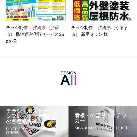
チラシ制作 ｜沖縄県（那覇
チラシ制作 ｜沖縄県（うるま
市） 民泊運営代行サービスSa
市） 新里プラン 様
po 様
チラシ・ポスター・パ
看板・のぼり・ステッ
ンフレット・名刺など
カー
の各種紙媒体
SIGNBOAD / NOBORI /STICKER
FLYER / POSTER / PAMPHLET /
OTHER