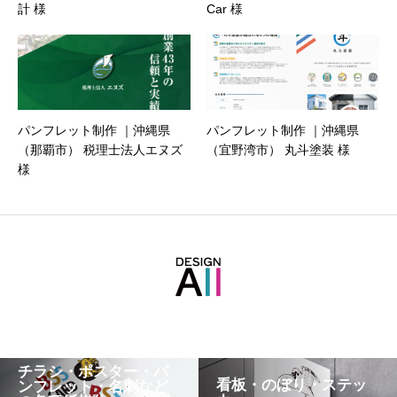
計 様
Car 様
パンフレット制作 ｜沖縄県
パンフレット制作 ｜沖縄県
（那覇市） 税理士法人エヌズ
（宜野湾市） 丸斗塗装 様
様
チラシ・ポスター・パ
看板・のぼり・ステッ
ンフレット・名刺など