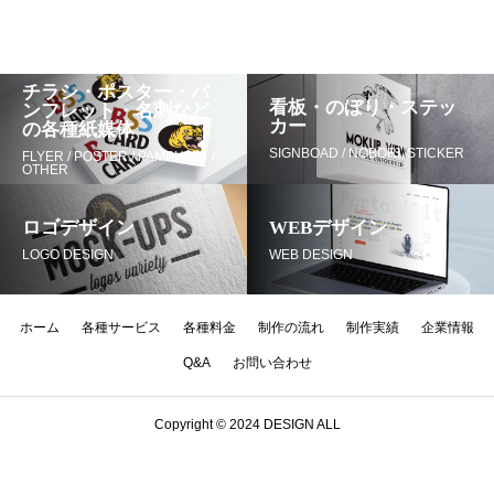
チラシ・ポスター・パ
看板・のぼり・ステッ
ンフレット・名刺など
カー
の各種紙媒体
SIGNBOAD / NOBORI /STICKER
FLYER / POSTER / PAMPHLET /
OTHER
ロゴデザイン
WEBデザイン
LOGO DESIGN
WEB DESIGN
ホーム
各種サービス
各種料金
制作の流れ
制作実績
企業情報
Q&A
お問い合わせ
Copyright © 2024 DESIGN ALL
無料お見積り
無料ご相談